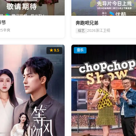
季节
奔跑吧兄弟
25
辛爽
2026
浙江卫视
综艺
★ 9.5
音乐