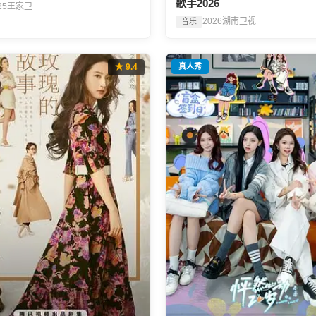
歌手2026
25
王家卫
2026
湖南卫视
音乐
★ 9.4
真人秀