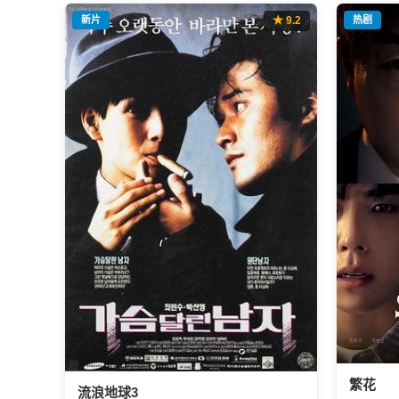
新片
★ 9.2
热剧
繁花
流浪地球3