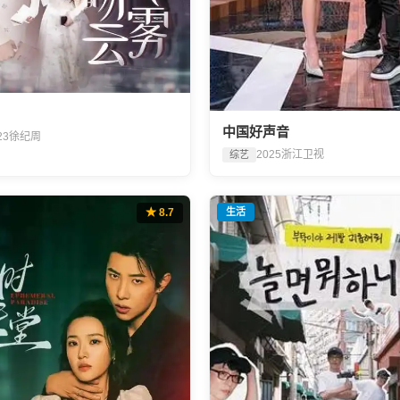
中国好声音
23
徐纪周
2025
浙江卫视
综艺
★ 8.7
生活