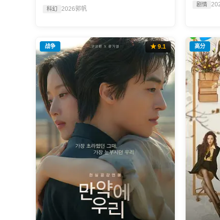
20
剧情
2026
郭帆
科幻
战争
★ 9.1
高分