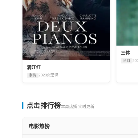
三体
20
科幻
满江红
2023
张艺谋
剧情
点击排行榜
本周热播 实时更新
电影热榜