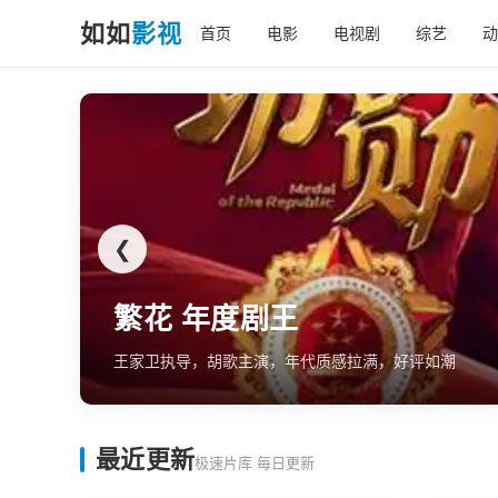
如如
影视
首页
电影
电视剧
综艺
动
❮
繁花 年度剧王
王家卫执导，胡歌主演，年代质感拉满，好评如潮
最近更新
极速片库 每日更新