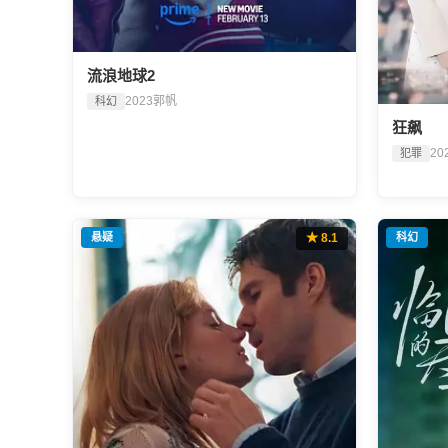
流浪地球2
2023
郭帆
科幻
狂飙
20
犯罪
悬疑
★ 8.1
科幻