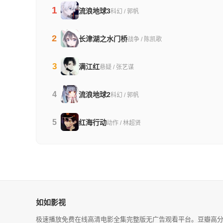
1
流浪地球3
科幻 / 郭帆
2
长津湖之水门桥
战争 / 陈凯歌
3
满江红
悬疑 / 张艺谋
4
流浪地球2
科幻 / 郭帆
5
红海行动
动作 / 林超贤
如如影视
极速播放免费在线高清电影全集完整版无广告观看平台。豆瓣高