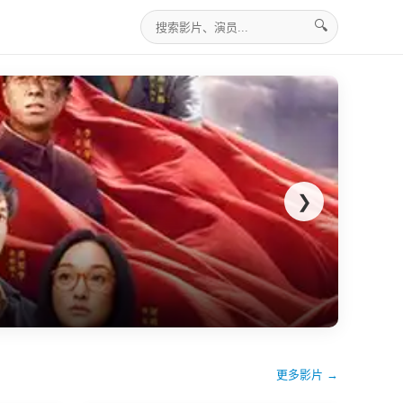
🔍
❯
更多影片 →