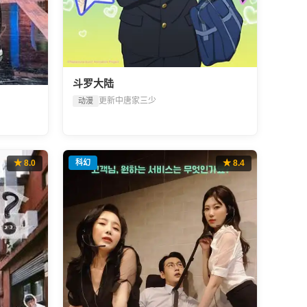
斗罗大陆
更新中
唐家三少
动漫
★ 8.0
科幻
★ 8.4