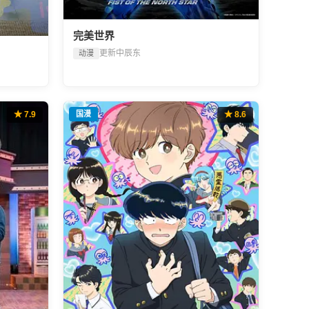
完美世界
更新中
辰东
动漫
★ 7.9
国漫
★ 8.6