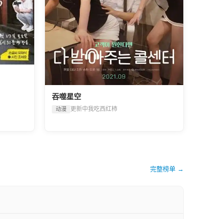
吞噬星空
更新中
我吃西红柿
动漫
完整榜单 →