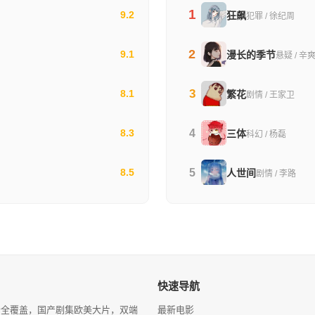
1
9.2
狂飙
犯罪 / 徐纪周
2
9.1
漫长的季节
悬疑 / 辛
3
8.1
繁花
剧情 / 王家卫
4
8.3
三体
科幻 / 杨磊
5
8.5
人世间
剧情 / 李路
快速导航
分全覆盖，国产剧集欧美大片，双端
最新电影