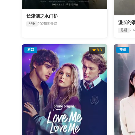
长津湖之水门桥
漫长的
2025
陈凯歌
战争
20
悬疑
科幻
★ 8.3
神剧