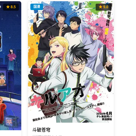
★ 8.5
国漫
★ 9.0
斗破苍穹